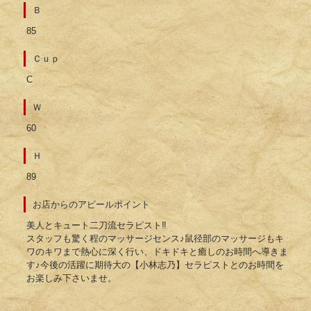
Ｂ
85
Ｃｕｐ
C
Ｗ
60
Ｈ
89
お店からのアピールポイント
美人とキュート二刀流セラピスト‼︎
スタッフも驚く程のマッサージセンス♪鼠径部のマッサージもキ
ワのキワまで熱心に深く行い、ドキドキと癒しのお時間へ導きま
す♪今後の活躍に期待大の【小林志乃】セラピストとのお時間を
お楽しみ下さいませ。